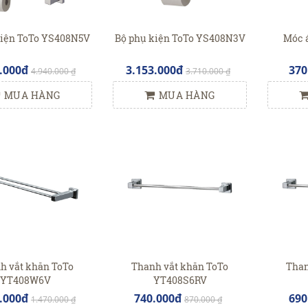
kiện ToTo YS408N5V
Bộ phụ kiện ToTo YS408N3V
Móc 
.000đ
3.153.000đ
370
4.940.000 ₫
3.710.000 ₫
MUA HÀNG
MUA HÀNG
h vắt khăn ToTo
Thanh vắt khăn ToTo
Than
YT408W6V
YT408S6RV
.000đ
740.000đ
690
1.470.000 ₫
870.000 ₫