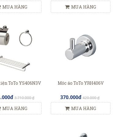
MUA HÀNG
MUA HÀNG
kiện ToTo YS406N3V
Móc áo ToTo YRH406V
3.000đ
370.000đ
3.710.000 ₫
420.000 ₫
MUA HÀNG
MUA HÀNG