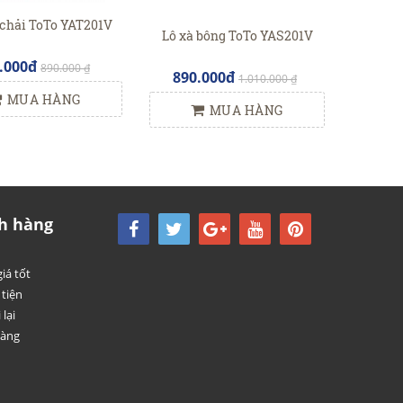
 chải ToTo YAT201V
Lô xà bông ToTo YAS201V
.000đ
890.000 ₫
890.000đ
1.010.000 ₫
MUA HÀNG
MUA HÀNG
h hàng
iá tốt
tiện
 lại
hàng