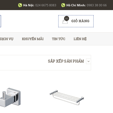
Hà Nội:
024 6675 8083
Hồ Chí Minh:
0983 38 00 66
00
GIỎ HÀNG
DỊCH VỤ
KHUYẾN MÃI
TIN TỨC
LIÊN HỆ
SẮP XẾP SẢN PHẨM