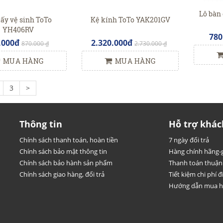
Lô bàn
iấy vệ sinh ToTo
Kệ kính ToTo YAK201GV
YH406RV
780
.000đ
2.320.000đ
870.000 ₫
2.730.000 ₫
MUA HÀNG
MUA HÀNG
3
>
Thông tin
Hỗ trợ khác
Chính sách thanh toán, hoàn tiền
7 ngày đổi trả
Chính sách bảo mật thông tin
Hàng chính hãng-g
Chính sách bảo hành sản phẩm
Thanh toán thuận 
Chính sách giao hàng, đổi trả
Tiết kiệm chi phí đi
Hướng dẫn mua 