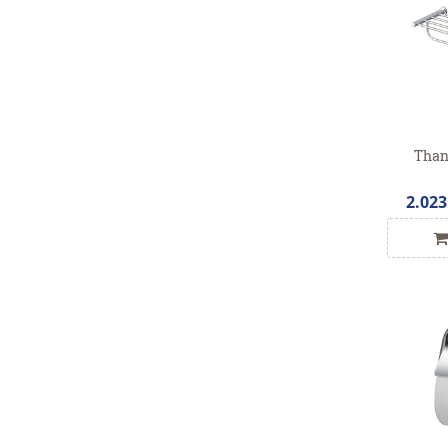
Than
2.023