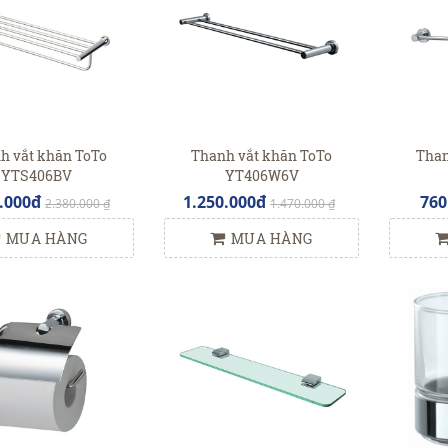
h vắt khăn ToTo
Thanh vắt khăn ToTo
Than
YTS406BV
YT406W6V
.000đ
1.250.000đ
760
2.380.000 ₫
1.470.000 ₫
MUA HÀNG
MUA HÀNG