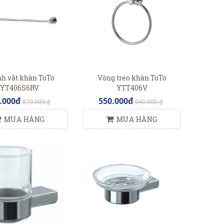
h vắt khăn ToTo
Vòng treo khăn ToTo
YT406S6RV
YTT406V
.000đ
550.000đ
870.000 ₫
640.000 ₫
MUA HÀNG
MUA HÀNG