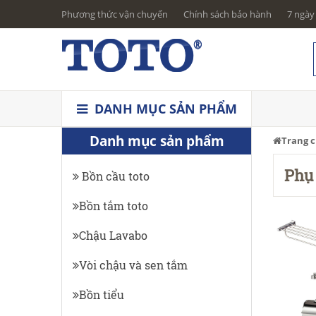
Phương thức vận chuyển
Chính sách bảo hành
7 ngày 
DANH MỤC SẢN PHẨM
Danh mục sản phẩm
Trang 
Phụ
Bồn cầu toto
Bồn tắm toto
Chậu Lavabo
Vòi chậu và sen tắm
Bồn tiểu