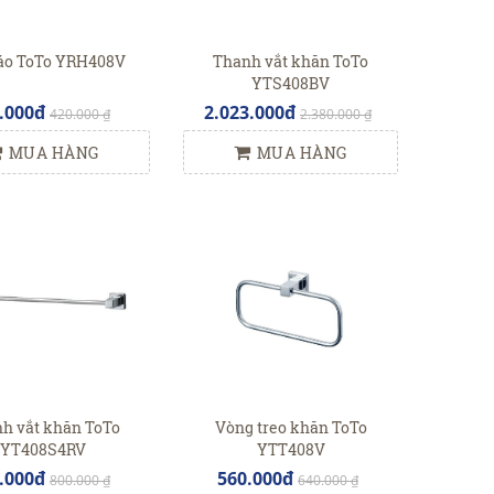
áo ToTo YRH408V
Thanh vắt khăn ToTo
YTS408BV
.000đ
2.023.000đ
420.000 ₫
2.380.000 ₫
MUA HÀNG
MUA HÀNG
h vắt khăn ToTo
Vòng treo khăn ToTo
YT408S4RV
YTT408V
.000đ
560.000đ
800.000 ₫
640.000 ₫