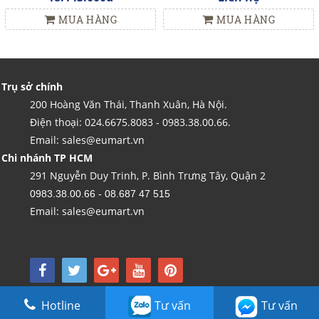
MUA HÀNG
MUA HÀNG
Trụ sở chính
200 Hoàng Văn Thái, Thanh Xuân, Hà Nội.
Điện thoại: 024.6675.8083 - 0983.38.00.66.
Email: sales@eumart.vn
Chi nhánh TP HCM
291 Nguyễn Duy Trinh, P. Bình Trưng Tây, Quận 2
0983.38.00.66 - 08.687 47 515
Email: sales@eumart.vn
Copyright by Kim Tín LTD - Được vận hành bởi Công ty TNHH Thương mại và nội
Hotline
Tư vấn
Tư vấn
thất Kim Tín