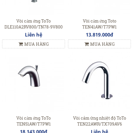
Vòi cảm ứng ToTo
Vòi cảm ứng Toto
DLE110A2RV800/TN78-9V800
TEN41AW/T7PW1
Liên hệ
13.819.000đ
MUA HÀNG
MUA HÀNG
Vòi cảm ứng ToTo
Vòi cảm ứng nhiệt độ ToTo
TEN51AW/T7PW1
TEN22AWR/TX709AV6
18.143.000đ
Liên hệ