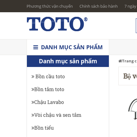
Phương thức vận chuyển
Chính sách bảo hành
7 ngày 
DANH MỤC SẢN PHẨM
Danh mục sản phẩm
Trang 
Bộ v
Bồn cầu toto
Bồn tắm toto
Chậu Lavabo
Vòi chậu và sen tắm
Bồn tiểu