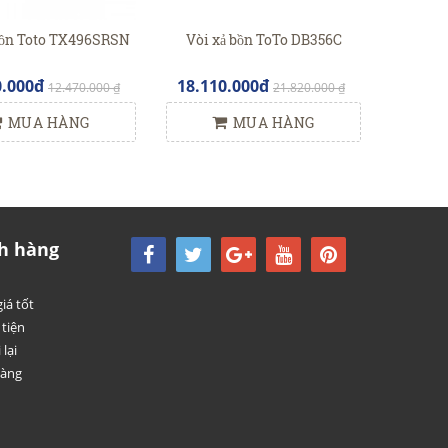
 bồn Toto TX496SRSN
Vòi xả bồn ToTo DB356C
0.000đ
18.110.000đ
12.470.000 ₫
21.820.000 ₫
MUA HÀNG
MUA HÀNG
h hàng
iá tốt
tiện
 lại
hàng