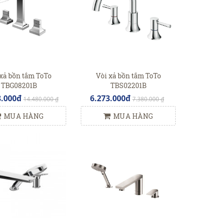
xả bồn tắm ToTo
Vòi xả bồn tắm ToTo
TBG08201B
TBS02201B
8.000đ
6.273.000đ
14.480.000 ₫
7.380.000 ₫
MUA HÀNG
MUA HÀNG