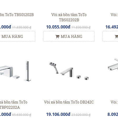
bồn ToTo TBS01202B
Vòi xả bồn tắm ToTo
Vòi 
TBS02202B
5.000đ
10.055.000đ
16.49
11.830.000 ₫
11.830.000 ₫
MUA HÀNG
MUA HÀNG
xả bồn tắm ToTo
Vòi xả bồn tắm ToTo DB242C
Vòi 
TBP02202A
2.000đ
19.106.000đ
8.09
65.630.000 ₫
23.020.000 ₫