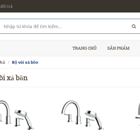
đổi trả
TRANG CHỦ
SẢN PHẨM
chủ
Bộ vòi xả bồn
òi xả bồn