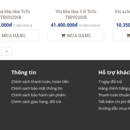
xả bồn tắm ToTo
Vòi bồn tắm 3 lỗ ToTo
Vòi xả
TBS01201B
TBP02201B
.000đ
41.400.000đ
10.35
7.380.000 ₫
49.880.000 ₫
MUA HÀNG
MUA HÀNG
>
Thông tin
Hỗ trợ khác
Chính sách thanh toán, hoàn tiền
7 ngày đổi trả
Chính sách bảo mật thông tin
Hàng chính hãng-g
Chính sách bảo hành sản phẩm
Thanh toán thuận 
Chính sách giao hàng, đổi trả
Tiết kiệm chi phí đi
Hướng dẫn mua 