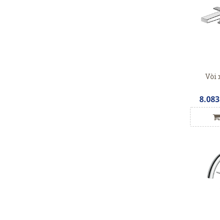
Vòi 
8.083