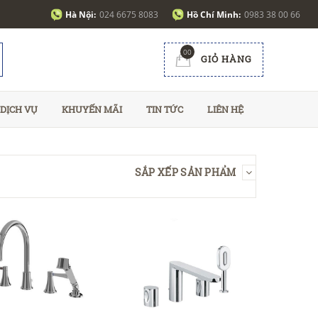
Hà Nội:
024 6675 8083
Hồ Chí Minh:
0983 38 00 66
00
GIỎ HÀNG
DỊCH VỤ
KHUYẾN MÃI
TIN TỨC
LIÊN HỆ
SẮP XẾP SẢN PHẨM