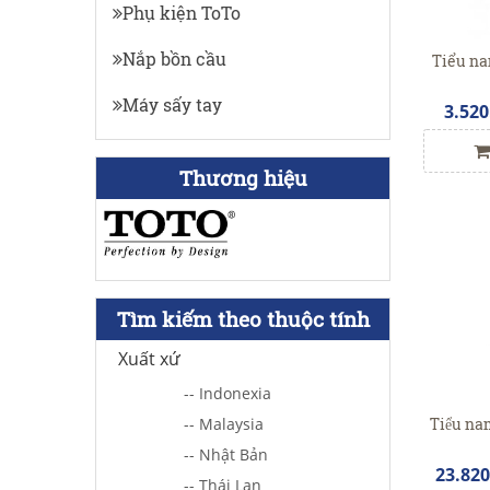
Phụ kiện ToTo
Nắp bồn cầu
Tiểu na
Máy sấy tay
3.520
Thương hiệu
Tìm kiếm theo thuộc tính
Xuất xứ
-- Indonexia
Tiểu n
-- Malaysia
-- Nhật Bản
23.82
-- Thái Lan