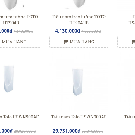
m treo tường TOTO
Tiểu nam treo tường TOTO
T
UT904R
UT904HR
US
.000đ
4.130.000đ
4.140.000 ₫
4.860.000 ₫
MUA HÀNG
MUA HÀNG
am Toto USWN900AE
Tiểu nam Toto USWN900AS
Tiểu
0.000đ
29.731.000đ
28.020.000 ₫
35.810.000 ₫