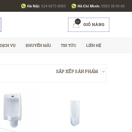
Hà Nội:
024 6675 8083
Hồ Chí Minh:
0983 38 00 66
00
GIỎ HÀNG
DỊCH VỤ
KHUYẾN MÃI
TIN TỨC
LIÊN HỆ
SẮP XẾP SẢN PHẨM