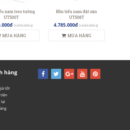
ểu nam treo tường
Bồn tiểu nam đặt sàn
UT500T
UT508T
0.000đ
4.785.000đ
9.390.000 ₫
5.630.000 ₫
MUA HÀNG
MUA HÀNG
h hàng
iá tốt
tiện
 lại
hàng