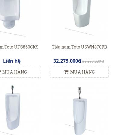
nam Toto UFS860CKS
Tiểu nam Toto USWN870RB
Liên hệ
32.275.000đ
38.880.000 ₫
MUA HÀNG
MUA HÀNG