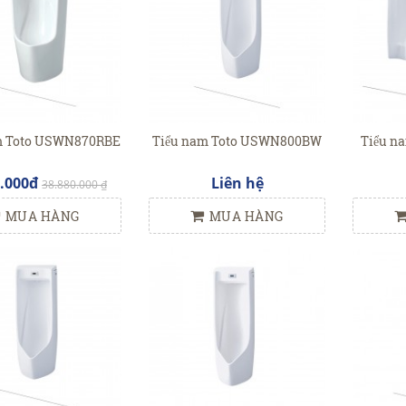
am Toto USWN870RBE
Tiểu nam Toto USWN800BW
Tiểu 
5.000đ
Liên hệ
38.880.000 ₫
MUA HÀNG
MUA HÀNG