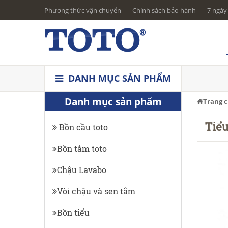
Phương thức vận chuyển
Chính sách bảo hành
7 ngày 
DANH MỤC SẢN PHẨM
Danh mục sản phẩm
Trang 
Tiể
Bồn cầu toto
Bồn tắm toto
Chậu Lavabo
Vòi chậu và sen tắm
Bồn tiểu