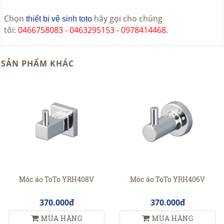
Chọn
hãy gọi cho chúng
thiết bị vệ sinh toto
tôi:
0466758083 - 0463295153 - 0978414468.
SẢN PHẨM KHÁC
Móc áo ToTo YRH408V
Móc áo ToTo YRH406V
370.000đ
370.000đ
MUA HÀNG
MUA HÀNG