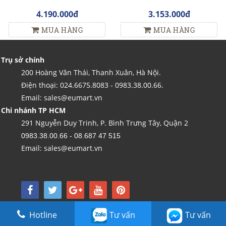
4.190.000đ
3.153.000đ
MUA HÀNG
MUA HÀNG
Trụ sở chính
200 Hoàng Văn Thái, Thanh Xuân, Hà Nội.
Điện thoại: 024.6675.8083 - 0983.38.00.66.
Email: sales@eumart.vn
Chi nhánh TP HCM
291 Nguyễn Duy Trinh, P. Bình Trưng Tây, Quận 2
0983.38.00.66 - 08.687 47 515
Email: sales@eumart.vn
Copyright by Kim Tín LTD - Được vận hành bởi Công ty TNHH Thương mại và nội
Hotline
Tư vấn
Tư vấn
thất Kim Tín