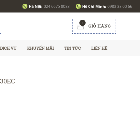
Hà Nội:
024 6675 8083
Hồ Chí Minh:
0983 38 00 66
00
GIỎ HÀNG
DỊCH VỤ
KHUYẾN MÃI
TIN TỨC
LIÊN HỆ
GG30EC