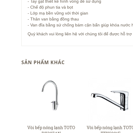
- Tay gạt thiết kế hình vòng dễ sử dụng
- Chế độ phun tia và bọt
- Lớp mạ bền vững với thời gian
- Thân van bằng đồng thau
- Van đĩa bằng sứ chống bám cặn bẩn giúp khóa nước 
Quý khách vui lòng liên hệ với chúng tôi để được hỗ tr
SẢN PHẨM KHÁC
Vòi bếp nóng lạnh TOTO
Vòi bếp nóng lạnh TOT