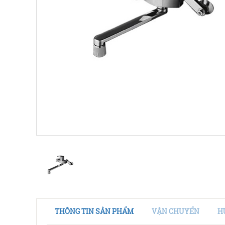
THÔNG TIN SẢN PHẨM
VẬN CHUYỂN
H