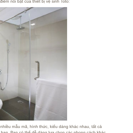
ểm nổi bật của thiết bị vệ sinh Toto:
nhiều mẫu mã, hình thức, kiểu dáng khác nhau, tất cả
h bạn. Bạn có thể dễ dàng lựa chọn các phong cách khác