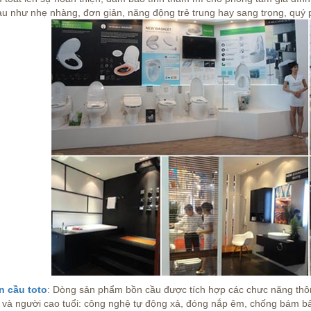
u như nhẹ nhàng, đơn giản, năng động trẻ trung hay sang trọng, quý
n cầu toto
: Dòng sản phẩm bồn cầu được tích hợp các chưc năng thông
và người cao tuổi: công nghệ tự động xả, đóng nắp êm, chống bám 