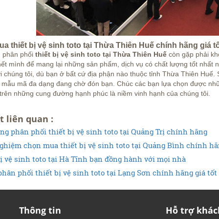
 thiết bị vệ sinh toto tại Thừa Thiên Huế chính hãng giá t
 phân phối
thiết bị vệ sinh toto tại Thừa Thiên Huế
còn gặp phải khô
hết mình để mang lại những sản phẩm, dịch vụ có chất lượng tốt nhấ
ới chúng tôi, dù bạn ở bất cứ địa phận nào thuộc tỉnh Thừa Thiên Hu
, mẫu mã đa dạng đang chờ đón bạn. Chúc các bạn lựa chọn được nh
trên những cung đường hạnh phúc là niềm vinh hạnh của chúng tôi.
t liên quan :
ng phân phối thiết bị vệ sinh toto tại Quảng Trị chính hãng
ghiệm chọn mua thiết bị vệ sinh toto tại Quảng Bình chính h
bị vệ sinh toto tại Hà Tĩnh bạn đồng hành với mọi nhà
phân phối thiết bị vệ sinh toto tại Lạng Sơn chính hãng giá tốt
Thông tin
Hỗ trợ khác