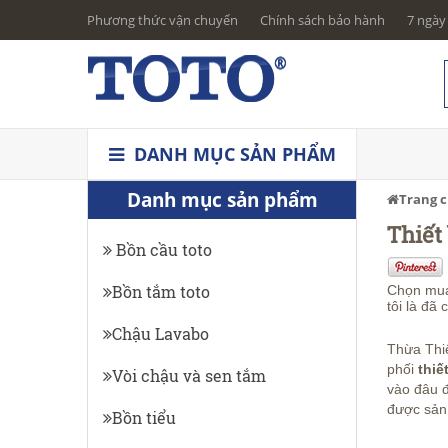
Phương thức vận chuyển
Chính sách bảo hành
7 ngày 
DANH MỤC SẢN PHẨM
Danh mục sản phẩm
Trang 
Thiết
Bồn cầu toto
Bồn tắm toto
Chọn mua 
tôi là đã
Chậu Lavabo
Thừa Thiê
phối
thiế
Vòi chậu và sen tắm
vào đâu 
được sản
Bồn tiểu