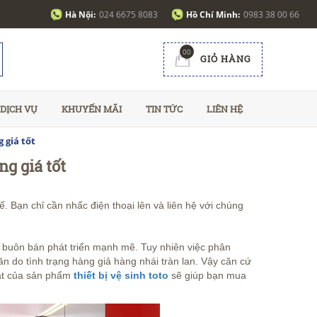
Hà Nội:
024 6675 8083
Hồ Chí Minh:
0983 38 00 66
00
GIỎ HÀNG
DỊCH VỤ
KHUYẾN MÃI
TIN TỨC
LIÊN HỆ
 giá tốt
ng giá tốt
. Bạn chỉ cần nhấc điện thoại lên và liên hệ với chúng
g buôn bán phát triển mạnh mẽ. Tuy nhiên việc phân
n do tình trạng hàng giả hàng nhái tràn lan. Vậy căn cứ
ật của sản phẩm
thiết bị vệ sinh toto
sẽ giúp bạn mua