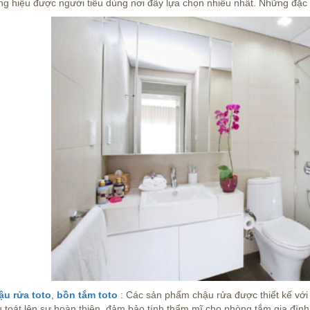
g hiệu được người tiêu dùng nơi đây lựa chọn nhiều nhất. Những đặc đi
ậu rửa toto
,
bồn tắm toto
: Các sản phẩm chậu rửa được thiết kế với 
 toát lên sự hoàn thiện, đảm bảo tính thẩm mĩ cho phòng tắm gia đìn