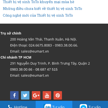
Thiết bị vệ sinh ToTo khuyến mại mùa hè
Những điều chưa biết về thiết bị vệ sinh ToTo
Công nghệ mới của Thiết bị vệ sinh ToTo
Trụ sở chính
200 Hoàng Văn Thái, Thanh Xuân, Hà Nội.
Điện thoại: 024.6675.8083 - 0983.38.00.66.
Email: sales@eumart.vn
Chi nhánh TP HCM
291 Nguyễn Duy Trinh, P. Bình Trưng Tây, Quận 2
0983.38.00.66 - 08.687 47 515
Email: sales@eumart.vn
Copyright by Kim Tín LTD - Được vận hành bởi Công ty TNHH Thương mại và nội
Hotline
Tư vấn
Tư vấn