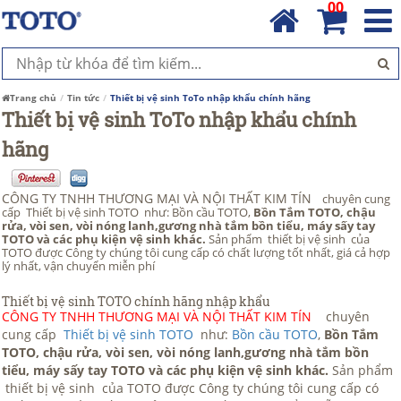
00
Trang chủ
Tin tức
Thiết bị vệ sinh ToTo nhập khẩu chính hãng
Thiết bị vệ sinh ToTo nhập khẩu chính
hãng
CÔNG TY TNHH THƯƠNG MẠI VÀ NỘI THẤT KIM TÍN
chuyên cung
cấp Thiết bị vệ sinh TOTO như: Bồn cầu TOTO,
Bồn Tắm TOTO, chậu
rửa, vòi sen, vòi nóng lanh,gương nhà tắm bồn tiểu,
máy sấy tay
TOTO và các phụ kiện vệ sinh khác.
Sản phẩm thiết bị vệ sinh của
TOTO được Công ty chúng tôi cung cấp có chất lượng tốt nhất, giá cả hợp
lý nhất, vận chuyển miễn phí
Thiết bị vệ sinh TOTO chính hãng nhập khẩu
CÔNG TY TNHH THƯƠNG MẠI VÀ NỘI THẤT KIM TÍN
chuyên
cung cấp
Thiết bị vệ sinh TOTO
như:
Bồn cầu TOTO
,
Bồn Tắm
TOTO, chậu rửa, vòi sen, vòi nóng lanh,gương nhà tắm bồn
tiểu,
máy sấy tay TOTO và các phụ kiện vệ sinh khác.
Sản phẩm
thiết bị vệ sinh của TOTO được Công ty chúng tôi cung cấp có