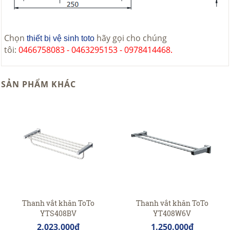
Chọn
hãy gọi cho chúng
thiết bị vệ sinh toto
tôi:
0466758083 - 0463295153 - 0978414468.
SẢN PHẨM KHÁC
Thanh vắt khăn ToTo
Thanh vắt khăn ToTo
YTS408BV
YT408W6V
2.023.000đ
1.250.000đ