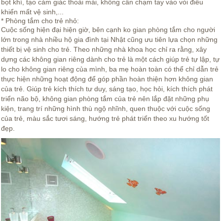
bọt khí, tạo cảm giác thoải mái, không cần chạm tay vào vòi điều
khiển mất vệ sinh,...
* Phòng tắm cho trẻ nhỏ:
Cuộc sống hiện đại hiện giờ, bên cạnh ko gian phòng tắm cho người
lớn trong nhà nhiều hộ gia đình tại Nhật cũng ưu tiên lựa chọn những
thiết bị vệ sinh cho trẻ. Theo những nhà khoa học chỉ ra rằng, xây
dựng các không gian riêng dành cho trẻ là một cách giúp trẻ tự lập, tự
lo cho không gian riêng của mình, ba mẹ hoàn toàn có thể chỉ dẫn trẻ
thực hiện những hoạt động để góp phần hoàn thiện hơn không gian
của trẻ. Giúp trẻ kích thích tư duy, sáng tạo, học hỏi, kích thích phát
triển não bộ, không gian phòng tắm của trẻ nên lắp đặt những phụ
kiện, trang trí những hình thù ngộ nhĩnh, quen thuộc với cuộc sống
của trẻ, màu sắc tươi sáng, hướng trẻ phát triển theo xu hướng tốt
đẹp.