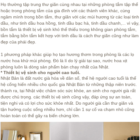
Họ thường tập trung thư giãn cùng nhau tại những phòng tắm tập thể
hoặc trong phòng tắm của gia đình với các thành viên khác, cùng
ngâm mình trong bồn tắm, thư giãn với các mùi hương từ các loại tinh
dầu, như tinh dầu hoa hồng, tinh dầu bạc hà, tinh dầu chanh,... vì vậy,
bồn tắm là thiết bị vệ sinh khó thể thiếu trong không gian phòng tắm,
tắm bằng bồn tắm kết hợp với tinh dầu là cách thư giãn cũng như làm
đẹp của phái đẹp.
1 phương pháp khác giúp họ tạo hương thơm trong phòng là các lọ
nước hoa khử mùi phòng. Đó là lí do lý giải tại sao, nước hoa xịt
phòng luôn là dòng sản phẩm bán chạy nhất của Nhật.
* Thiết bị vệ sinh cho người cao tuổi.
Nhật Bản là đất nước già hóa về dân số, thế hệ người cao tuổi là thế
hệ cống hiến nhiều cho quốc gia Nhật Bản từ những thập niên trước.
thành ra, tại Nhật việc chăm sóc sức khỏe, an sinh cho người già rất
được chú trọng. các thiết bị vệ sinh cũng vậy, đáp ứng sự an toàn,
tiện nghi và có lợi cho sức khỏe nhất. Do người già cần thư giãn và
tận hưởng cuộc sống nhiều hơn, chỉ cần 1 sự cố va chạm nhỏ cũng
hoàn toàn có thể gây ra biến chứng lớn.