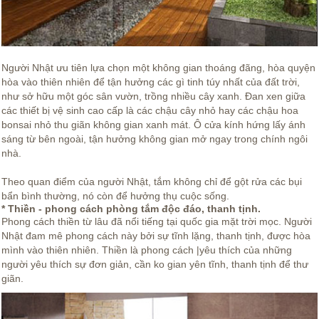
Người Nhật ưu tiên lựa chọn một không gian thoáng đãng, hòa quyện
hòa vào thiên nhiên để tận hưởng các gì tinh túy nhất của đất trời,
như sở hữu một góc sân vườn, trồng nhiều cây xanh. Đan xen giữa
các thiết bị vệ sinh cao cấp là các chậu cây nhỏ hay các chậu hoa
bonsai nhỏ thu giãn không gian xanh mát. Ô cửa kính hứng lấy ánh
sáng từ bên ngoài, tận hưởng không gian mở ngay trong chính ngôi
nhà.
Theo quan điểm của người Nhật, tắm không chỉ để gột rửa các bụi
bẩn bình thường, nó còn để hưởng thụ cuộc sống.
* Thiền - phong cách phòng tắm độc đáo, thanh tịnh.
Phong cách thiền từ lâu đã nổi tiếng tại quốc gia mặt trời mọc. Người
Nhật đam mê phong cách này bởi sự tĩnh lặng, thanh tịnh, được hòa
mình vào thiên nhiên. Thiền là phong cách |yêu thích của những
người yêu thích sự đơn giản, cần ko gian yên tĩnh, thanh tịnh để thư
giãn.