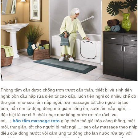
Phòng tắm cần được chống trơn trượt cẩn thận, thiết bị vệ sinh tiện
nghi: bồn cầu nắp rửa điện tử cao cấp, luôn tiện nghi có nhiều chế độ
thư giãn như sưởi ấm nắp ngồi, rửa massage tốt cho người bị táo
bón, nắp êm tự động đóng mở giảm tiếng ồn, sưởi ấm nắp ngồi,...
đặc biệt là cơ chế phát nhạc như tiếng nước rơi róc rách vui
tai,...;
bồn tắm massage toto
giúp thân thể giải tỏa căng thẳng, mệt
mỏi, thư giãn, tốt cho người bị mất ngủ,...; sen cây massage theo nhịp
điệu của dòng nước; vòi cảm ứng tự động cho làn nước rửa tay với