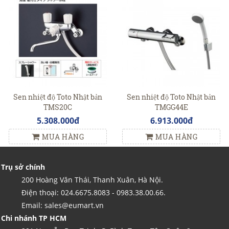
Sen nhiệt độ Toto Nhật bản
Sen nhiệt độ Toto Nhật bản
TMS20C
TMGG44E
5.308.000đ
6.913.000đ
MUA HÀNG
MUA HÀNG
Trụ sở chính
200 Hoàng Văn Thái, Thanh Xuân, Hà Nội.
Điện thoại: 024.6675.8083 - 0983.38.00.66.
Email: sales@eumart.vn
Chi nhánh TP HCM