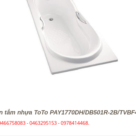
n tắm nhựa ToTo PAY1770DH/DB501R-2B/TVBF
0466758083 - 0463295153 - 0978414468.