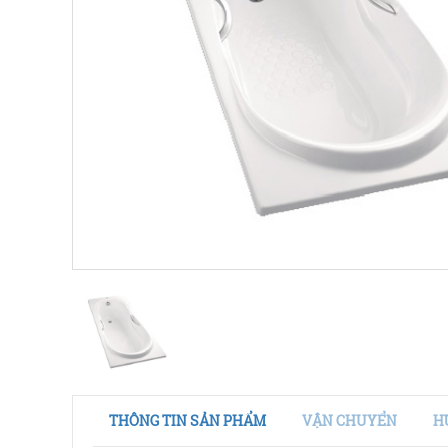
THÔNG TIN SẢN PHẨM
VẬN CHUYỂN
H