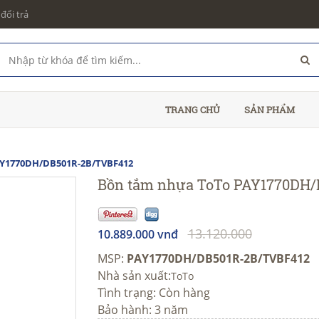
đổi trả
TRANG CHỦ
SẢN PHẨM
Y1770DH/DB501R-2B/TVBF412
Bồn tắm nhựa ToTo PAY1770DH
13.120.000
10.889.000 vnđ
MSP:
PAY1770DH/DB501R-2B/TVBF412
Nhà sản xuất:
ToTo
Tình trạng:
Còn hàng
Bảo hành: 3 năm