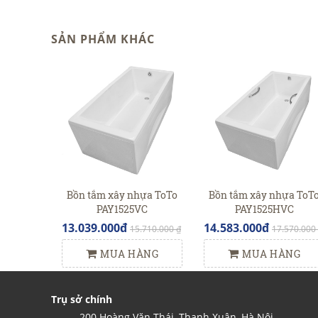
SẢN PHẨM KHÁC
Bồn tắm xây nhựa ToTo
Bồn tắm xây nhựa ToT
PAY1525VC
PAY1525HVC
13.039.000đ
14.583.000đ
15.710.000 ₫
17.570.000
MUA HÀNG
MUA HÀNG
Trụ sở chính
200 Hoàng Văn Thái, Thanh Xuân, Hà Nội.