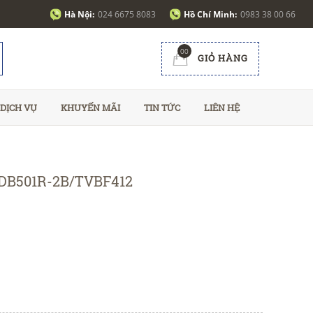
Hà Nội:
024 6675 8083
Hồ Chí Minh:
0983 38 00 66
00
GIỎ HÀNG
DỊCH VỤ
KHUYẾN MÃI
TIN TỨC
LIÊN HỆ
/DB501R-2B/TVBF412