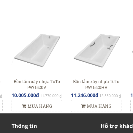
o
Bồn tắm xây nhựa ToTo
Bồn tắm xây nhựa ToTo
PAY1520V
PAY1520HV
10.005.000đ
11.246.000đ
1
 ₫
11.770.000 ₫
13.550.000 ₫
MUA HÀNG
MUA HÀNG
Thông tin
Hỗ trợ khác