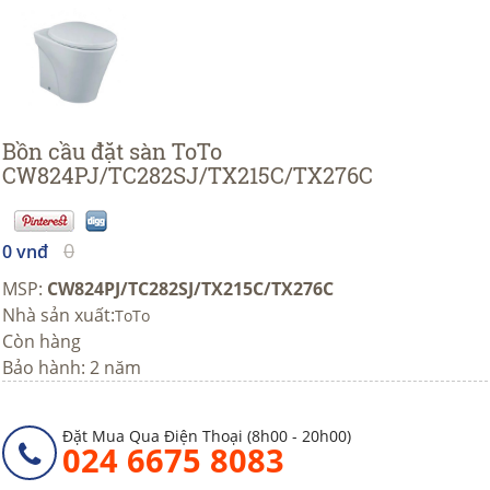
Bồn cầu đặt sàn ToTo
CW824PJ/TC282SJ/TX215C/TX276C
0
0 vnđ
MSP:
CW824PJ/TC282SJ/TX215C/TX276C
Nhà sản xuất:
ToTo
Còn hàng
Bảo hành: 2 năm
Đặt Mua Qua Điện Thoại (8h00 - 20h00)
024 6675 8083