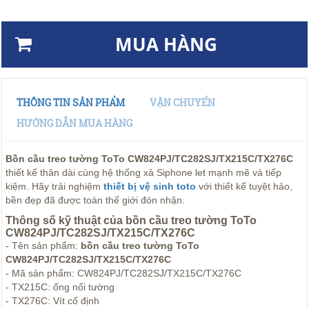
MUA HÀNG
THÔNG TIN SẢN PHẨM
VẬN CHUYỂN
HƯỚNG DẪN MUA HÀNG
Bồn cầu treo tường ToTo CW824PJ/TC282SJ/TX215C/TX276C
thiết kế thân dài cùng hệ thống xả Siphone let mạnh mẽ và tiếp
kiệm. Hãy trải nghiệm
thiết bị vệ sinh toto
với thiết kế tuyệt hảo,
bền đẹp đã được toàn thế giới đón nhận.
Thông số kỹ thuật của bồn cầu treo tường ToTo
CW824PJ/TC282SJ/TX215C/TX276C
- Tên sản phẩm:
bồn cầu treo tường ToTo
CW824PJ/TC282SJ/TX215C/TX276C
- Mã sản phẩm: CW824PJ/TC282SJ/TX215C/TX276C
- TX215C: ống nối tường
- TX276C: Vít cố định