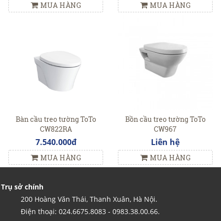
MUA HÀNG
MUA HÀNG
Bàn cầu treo tường ToTo
Bồn cầu treo tường ToTo
CW822RA
CW967
7.540.000đ
Liên hệ
MUA HÀNG
MUA HÀNG
Trụ sở chính
200 Hoàng Văn Thái, Thanh Xuân, Hà Nội.
Điện thoại: 024.6675.8083 - 0983.38.00.66.