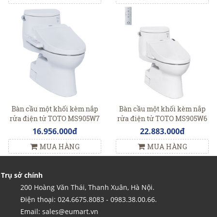
Bàn cầu một khối kèm nắp
Bàn cầu một khối kèm nắp
rửa điện tử TOTO MS905W7
rửa điện tử TOTO MS905W6
16.956.000đ
22.883.000đ
MUA HÀNG
MUA HÀNG
Trụ sở chính
200 Hoàng Văn Thái, Thanh Xuân, Hà Nội.
Điện thoại: 024.6675.8083 - 0983.38.00.66.
Email: sales@eumart.vn