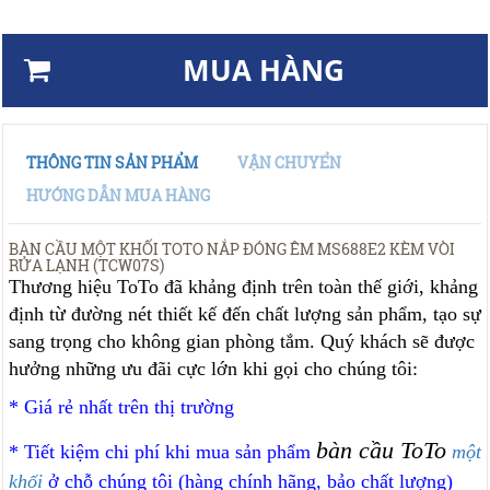
MUA HÀNG
THÔNG TIN SẢN PHẨM
VẬN CHUYỂN
HƯỚNG DẪN MUA HÀNG
BÀN CẦU MỘT KHỐI TOTO NẮP ĐÓNG ÊM MS688E2 KÈM VÒI
RỬA LẠNH (TCW07S)
Thương hiệu ToTo đã khảng định trên toàn thế giới, khảng
định từ đường nét thiết kế đến chất lượng sản phẩm, tạo sự
sang trọng cho không gian phòng tắm. Quý khách sẽ được
hưởng những ưu đãi cực lớn khi gọi cho chúng tôi:
* Giá rẻ nhất trên thị trường
bàn cầu ToTo
* Tiết kiệm chi phí khi mua sản phẩm
một
khối
ở chỗ chúng tôi (hàng chính hãng, bảo chất lượng)