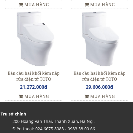
MUA HÀNG
MUA HÀNG
Bàn cầu hai khối kèm nắp
Bàn cầu hai khối kèm nắp
rửa điện tử TOTO
rửa điện tử TOTO
CS769DRW6
CS769DRW11
21.272.000đ
29.606.000đ
MUA HÀNG
MUA HÀNG
Trụ sở chính
200 Hoàng Văn Thái, Thanh Xuân, Hà Nội.
Điện thoại: 024.6675.8083 - 0983.38.00.66.