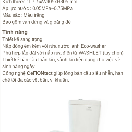
Kích thước : L715xW405xH805 mm
Áp lực nước : 0.05MPa~0.75MPa
Màu sắc : Màu trắng
Bao gồm van dừng và gioăng đế
Tính năng
Thiết kế sang trọng
Nắp đóng êm kèm vòi rửa nước lạnh Eco-washer
Phù hợp lắp đặt với nắp rửa điện tử WASHLET (tùy chọn)
Thiết kế bàn cầu thân kín, vành kín tiện dụng cho việc vệ
sinh hàng ngày
Công nghệ
CeFiONtect
giúp lòng bàn cầu siêu nhẵn, hạn
chế tối đa các vết bẩn, vi khuẩn.