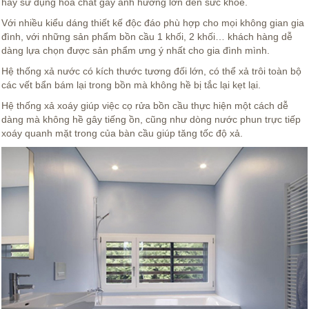
hay sử dụng hóa chất gây ảnh hưởng lớn đến sức khỏe.
Với nhiều kiểu dáng thiết kế độc đáo phù hợp cho mọi không gian gia
đình, với những sản phẩm bồn cầu 1 khối, 2 khối… khách hàng dễ
dàng lựa chọn được sản phẩm ưng ý nhất cho gia đình mình.
Hệ thống xả nước có kích thước tương đối lớn, có thể xả trôi toàn bộ
các vết bẩn bám lại trong bồn mà không hề bị tắc lại kẹt lại.
Hệ thống xả xoáy giúp việc cọ rửa bồn cầu thực hiện một cách dễ
dàng mà không hề gây tiếng ồn, cũng như dòng nước phun trực tiếp
xoáy quanh mặt trong của bàn cầu giúp tăng tốc độ xả.