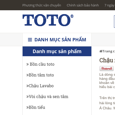
Phương thức vận chuyển
Chính sách bảo hành
7 ngày 
DANH MỤC SẢN PHẨM
Danh mục sản phẩm
Trang 
Chậu 
Bồn cầu toto
Bồn tắm toto
Là dòng s
hàng đầu 
khoăn về 
Chậu Lavabo
hiểu bài 
Vòi chậu và sen tắm
Trên thị 
hài lòng 
Bồn tiểu
Á Châu. M