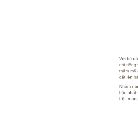
Với bề d
nói riêng
thẩm mỹ c
đặt lên h
Nhằm nâng
bậc nhất 
trội, man