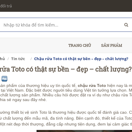
đổi trả
TRANG CHỦ
SẢN PHẨM
chủ
Tin tức
Chậu rửa Toto có thật sự bền – đẹp – chất lượng?
rửa Toto có thật sự bền – đẹp – chất lượng?
ản phẩm của thương hiệu uy tín quốc tế,
chậu rửa Toto
hiện nay là m
tại Việt Nam. Đặc biệt được người tiêu dùng Việt tin tưởng lựa chọn.
chất lượng sản phẩm. Nhiều câu hỏi được đặt ra ví dụ như chậu rửa To
chia sẻ ngay sau đây nhé.
trường thiết bị vệ sinh Toto là thương hiệu được quốc tế đánh giá cao. C
từ chất lượng đến mẫu mã, đa tính năng. Bên cạnh đó, thiết kế của T
ột nét đẹp thời thượng, đẳng cấp nhưng tiện dụng, đem lại cảm giác t