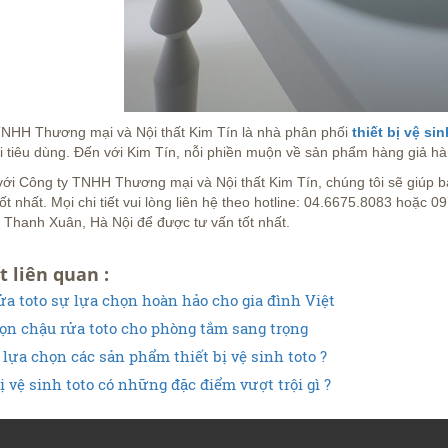
TNHH Thương mại và Nội thất Kim Tín là nhà phân phối
thiết bị vệ si
 tiêu dùng. Đến với Kim Tín, nỗi phiền muộn về sản phẩm hàng giả hà
với Công ty TNHH Thương mại và Nội thất Kim Tín, chúng tôi sẽ giúp
tốt nhất. Mọi chi tiết vui lòng liên hệ theo hotline: 04.6675.8083 hoặc
 Thanh Xuân, Hà Nội để được tư vấn tốt nhất.
t liên quan :
ửa toto sự lựa chọn hoàn hảo cho gia đình Việt
ọn chậu rửa toto cho phòng tắm sang trọng
lựa chọn các sản phẩm thiết bị vệ sinh toto ?
ị vệ sinh toto có những đặc điểm vượt trội gì ?