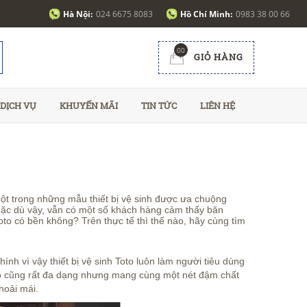
Hà Nội:
024 6675 8083
Hồ Chí Minh:
0983 38 00 66
00
GIỎ HÀNG
DỊCH VỤ
KHUYẾN MÃI
TIN TỨC
LIÊN HỆ
ột trong những mẫu thiết bị vệ sinh được ưa chuộng
 Mặc dù vậy, vẫn có một số khách hàng cảm thấy băn
to có bền không? Trên thực tế thì thế nào, hãy cùng tìm
hính vì vậy thiết bị vệ sinh Toto luôn làm người tiêu dùng
oto cũng rất đa dạng nhưng mang cùng một nét đậm chất
hoải mái.