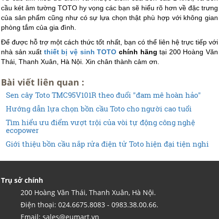
cầu két âm tường TOTO hy vọng các bạn sẽ hiểu rõ hơn về đặc trưng
của sản phẩm cũng như có sự lựa chọn thật phù hợp với không gian
phòng tắm của gia đình.
Để được hỗ trợ một cách thức tốt nhất, bạn có thể liên hệ trực tiếp với
nhà sản xuất
thiết bị vệ sinh TOTO
chính hãng
tại 200 Hoàng Văn
Thái, Thanh Xuân, Hà Nội. Xin chân thành cảm ơn.
Bài viết liên quan :
Sen cây Toto TMC95V101R theo đuổi "đam mê hoàn hảo"
Hướng dẫn lựa chọn bồn cầu Toto cho người cao tuổi
Tìm hiểu ưu điểm vượt trội của vòi tự động công nghệ
ecopower
Giới thiệu bồn cầu nắp rửa điện tử Toto hiện đại tiện nghi
Trụ sở chính
200 Hoàng Văn Thái, Thanh Xuân, Hà Nội.
Điện thoại: 024.6675.8083 - 0983.38.00.66.
Email: sales@eumart.vn