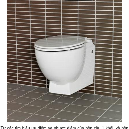
Từ các tìm hiểu ưu điểm và nhược điểm của bồn cầu 1 khối, và bồn