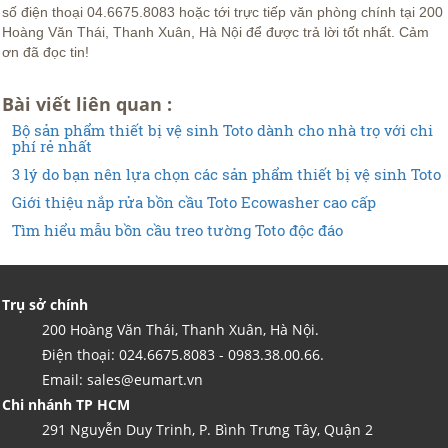
số điện thoại 04.6675.8083 hoặc tới trực tiếp văn phòng chính tại 200
Hoàng Văn Thái, Thanh Xuân, Hà Nội để được trả lời tốt nhất. Cảm
ơn đã đọc tin!
Bài viết liên quan :
Bộ sản phẩm thiết bị vệ sinh Toto dành cho nhà trọ với chi
phí rẻ nhất
3 lý do bạn nên lựa chọn các sản phẩm thiết bị vệ sinh Toto
Giới thiệu nắp rửa bồn cầu Toto Ecowasher cao cấp
Tìm hiểu mẫu bồn cầu treo tường Toto độc đáo
Trụ sở chính
200 Hoàng Văn Thái, Thanh Xuân, Hà Nội.
Điện thoại: 024.6675.8083 - 0983.38.00.66.
Email: sales@eumart.vn
Chi nhánh TP HCM
291 Nguyễn Duy Trinh, P. Bình Trưng Tây, Quận 2