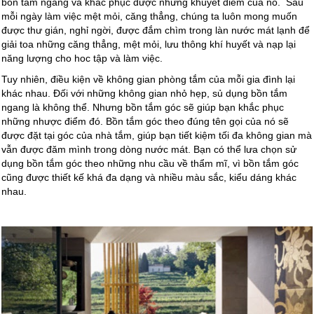
bồn tắm ngang và khắc phục được những khuyết điểm của nó. Sau
mỗi ngày làm việc mệt mỏi, căng thẳng, chúng ta luôn mong muốn
được thư gián, nghỉ ngời, được đắm chìm trong làn nước mát lạnh để
giải toa những căng thẳng, mệt mỏi, lưu thông khí huyết và nạp lại
năng lượng cho hoc tập và làm việc.
Tuy nhiên, điều kiện về không gian phòng tắm của mỗi gia đình lại
khác nhau. Đối với những không gian nhỏ hẹp, sủ dụng bồn tắm
ngang là không thể. Nhưng bồn tắm góc sẽ giúp bạn khắc phục
những nhược điểm đó. Bồn tắm góc theo đúng tên gọi của nó sẽ
được đặt tại góc của nhà tắm, giúp bạn tiết kiệm tối đa không gian mà
vẫn được đăm mình trong dòng nước mát. Bạn có thể lưa chọn sử
dụng bồn tắm góc theo những nhu cầu về thẩm mĩ, vì bồn tắm góc
cũng được thiết kế khá đa dạng và nhiều màu sắc, kiểu dáng khác
nhau.