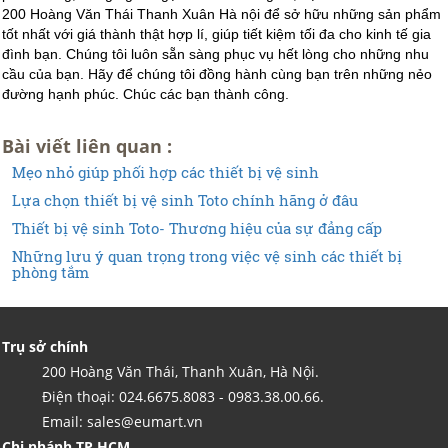
200 Hoàng Văn Thái Thanh Xuân Hà nội để sở hữu những sản phẩm
tốt nhất với giá thành thật hợp lí, giúp tiết kiệm tối đa cho kinh tế gia
đình bạn. Chúng tôi luôn sẵn sàng phục vụ hết lòng cho những nhu
cầu của bạn. Hãy để chúng tôi đồng hành cùng bạn trên những nẻo
đường hạnh phúc. Chúc các bạn thành công.
Bài viết liên quan :
Mẹo nhỏ giúp phối hợp các thiết bị vệ sinh
Lựa chọn thiết bị vệ sinh Toto chính hãng ở đâu
Thiết bị vệ sinh Toto- Thương hiệu của sự đẳng cấp
Những lưu ý quan trọng trong việc vệ sinh các thiết bị
phòng tắm
Trụ sở chính
200 Hoàng Văn Thái, Thanh Xuân, Hà Nội.
Điện thoại: 024.6675.8083 - 0983.38.00.66.
Email: sales@eumart.vn
Chi nhánh TP HCM