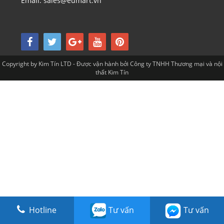
Email: sales@eumart.vn
Copyright by Kim Tín LTD - Được vận hành bởi Công ty TNHH Thương mại và nội
thất Kim Tín
Hotline
Tư vấn
Tư vấn