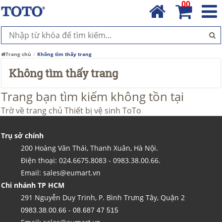
00
Trang chủ
Không tìm thấy trang
Không tìm thấy trang
Trang bạn tìm kiếm không tồn tại
Trờ về trang chủ
Thiết bị vệ sinh ToTo
Trụ sở chính
200 Hoàng Văn Thái, Thanh Xuân, Hà Nội.
Điện thoại: 024.6675.8083 - 0983.38.00.66.
Email: sales@eumart.vn
Chi nhánh TP HCM
291 Nguyễn Duy Trinh, P. Bình Trưng Tây, Quận 2
0983.38.00.66 - 08.687 47 515