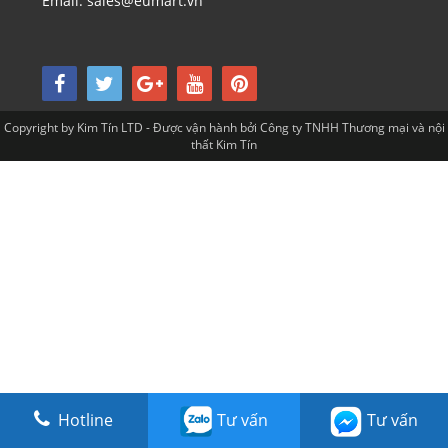
Email: sales@eumart.vn
Copyright by Kim Tín LTD - Được vận hành bởi Công ty TNHH Thương mại và nội
thất Kim Tín
Hotline
Tư vấn
Tư vấn