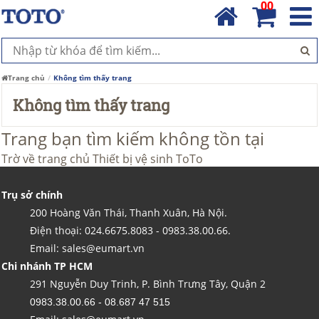
00
Trang chủ
Không tìm thấy trang
Không tìm thấy trang
Trang bạn tìm kiếm không tồn tại
Trờ về trang chủ
Thiết bị vệ sinh ToTo
Trụ sở chính
200 Hoàng Văn Thái, Thanh Xuân, Hà Nội.
Điện thoại: 024.6675.8083 - 0983.38.00.66.
Email: sales@eumart.vn
Chi nhánh TP HCM
291 Nguyễn Duy Trinh, P. Bình Trưng Tây, Quận 2
0983.38.00.66 - 08.687 47 515