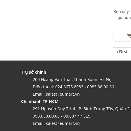
Sen cây 
gù nón
DM
‹ First
Trụ sở chính
200 Hoàng Văn Thái, Thanh Xuân, Hà Nội.
Điện thoại: 024.6675.8083 - 0983.38.00.66.
Email: sales@eumart.vn
Chi nhánh TP HCM
291 Nguyễn Duy Trinh, P. Bình Trưng Tây, Quận 2
0983.38.00.66 - 08.687 47 515
Email: sales@eumart.vn