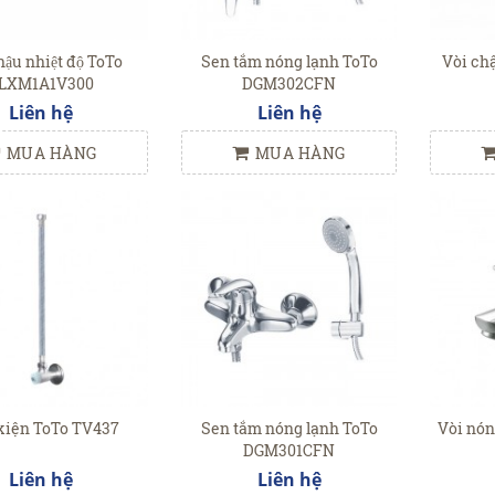
hậu nhiệt độ ToTo
Sen tắm nóng lạnh ToTo
Vòi ch
LXM1A1V300
DGM302CFN
Liên hệ
Liên hệ
MUA HÀNG
MUA HÀNG
kiện ToTo TV437
Sen tắm nóng lạnh ToTo
Vòi nón
DGM301CFN
Liên hệ
Liên hệ