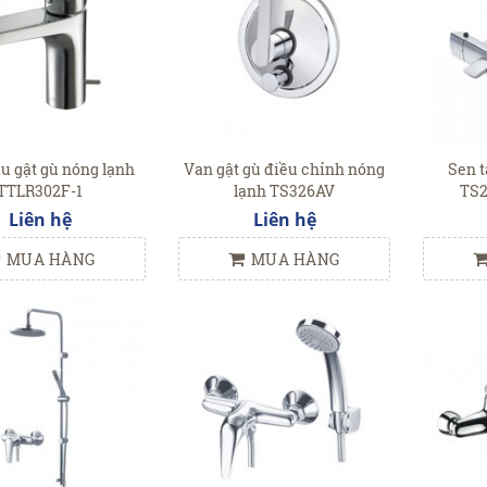
u gật gù nóng lạnh
Van gật gù điều chỉnh nóng
Sen t
TTLR302F-1
lạnh TS326AV
TS
Liên hệ
Liên hệ
MUA HÀNG
MUA HÀNG