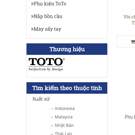
Phụ kiện ToTo
Nắp bồn cầu
Vòi c
T
Máy sấy tay
Thương hiệu
Tìm kiếm theo thuộc tính
Xuất xứ
-- Indonexia
Phụ 
-- Malaysia
-- Nhật Bản
-- Thái Lan