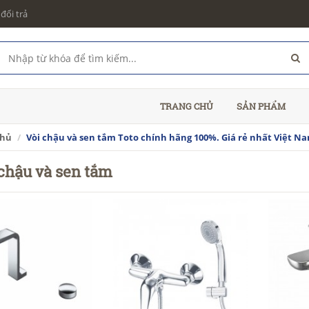
đổi trả
TRANG CHỦ
SẢN PHẨM
chủ
Vòi chậu và sen tắm Toto chính hãng 100%. Giá rẻ nhất Việt N
chậu và sen tắm