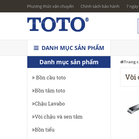
Phương thức vận chuyển
Chính sách bảo hành
7 ngày 
DANH MỤC SẢN PHẨM
Danh mục sản phẩm
Trang 
Vòi 
Bồn cầu toto
Bồn tắm toto
Chậu Lavabo
Vòi chậu và sen tắm
Bồn tiểu