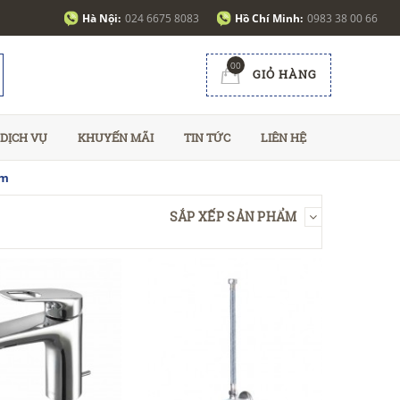
Hà Nội:
024 6675 8083
Hồ Chí Minh:
0983 38 00 66
00
GIỎ HÀNG
DỊCH VỤ
KHUYẾN MÃI
TIN TỨC
LIÊN HỆ
am
SẮP XẾP SẢN PHẨM