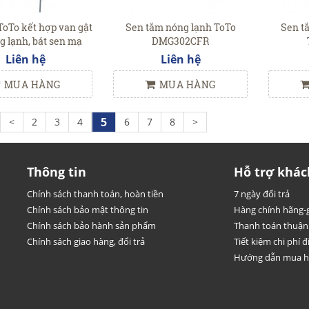
ToTo kết hợp van gật
Sen tắm nóng lạnh ToTo
Sen t
g lạnh, bát sen mạ
DMG302CFR
906CFR/DM345
Liên hệ
Liên hệ
MUA HÀNG
MUA HÀNG
5
<
2
3
4
6
7
8
>
Thông tin
Hỗ trợ khác
Chính sách thanh toán, hoàn tiền
7 ngày đổi trả
Chính sách bảo mật thông tin
Hàng chính hãng-g
Chính sách bảo hành sản phẩm
Thanh toán thuận 
Chính sách giao hàng, đổi trả
Tiết kiệm chi phí đi
Hướng dẫn mua 