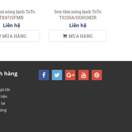
ắm nóng lạnh ToTo
Sen tắm nóng lạnh ToTo
TX471SFMN
TS225A/DGH108ZR
Liên hệ
Liên hệ
MUA HÀNG
MUA HÀNG
h hàng
iá tốt
tiện
 lại
hàng