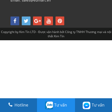
Email: sales@eumart.vn
Copyright by Kim Tín LTD - Được vận hành bởi Công ty TNHH Thương mại và nội
thất Kim Tín
Hotline
Tư vấn
Tư vấn