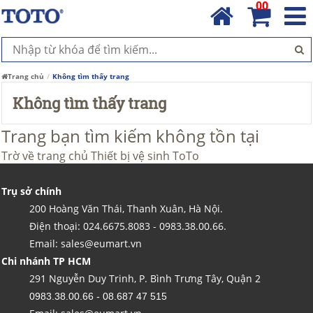
00
Trang chủ
Không tìm thấy trang
Không tìm thấy trang
Trang bạn tìm kiếm không tồn tại
Trờ về trang chủ
Thiết bị vệ sinh ToTo
Trụ sở chính
200 Hoàng Văn Thái, Thanh Xuân, Hà Nội.
Điện thoại: 024.6675.8083 - 0983.38.00.66.
Email: sales@eumart.vn
Chi nhánh TP HCM
291 Nguyễn Duy Trinh, P. Bình Trưng Tây, Quận 2
0983.38.00.66 - 08.687 47 515