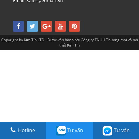
Email: sales@eumart.vn
Copyright by Kim Tín LTD - Được vận hành bởi Công ty TNHH Thương mại và nội
thất Kim Tín
Hotline
Tư vấn
Tư vấn