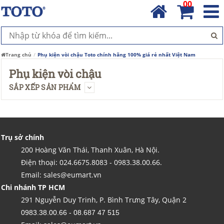
00
Trang chủ
Phụ kiện vòi chậu Toto chính hãng 100% giá rẻ nhất Việt Nam
Phụ kiện vòi chậu
SẮP XẾP SẢN PHẨM
Trụ sở chính
200 Hoàng Văn Thái, Thanh Xuân, Hà Nội.
Điện thoại: 024.6675.8083 - 0983.38.00.66.
Email: sales@eumart.vn
Chi nhánh TP HCM
291 Nguyễn Duy Trinh, P. Bình Trưng Tây, Quận 2
0983.38.00.66 - 08.687 47 515