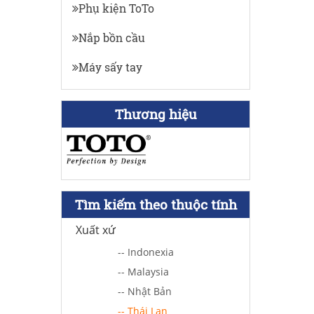
Phụ kiện ToTo
Nắp bồn cầu
Máy sấy tay
Thương hiệu
Tìm kiếm theo thuộc tính
Xuất xứ
-- Indonexia
-- Malaysia
-- Nhật Bản
-- Thái Lan