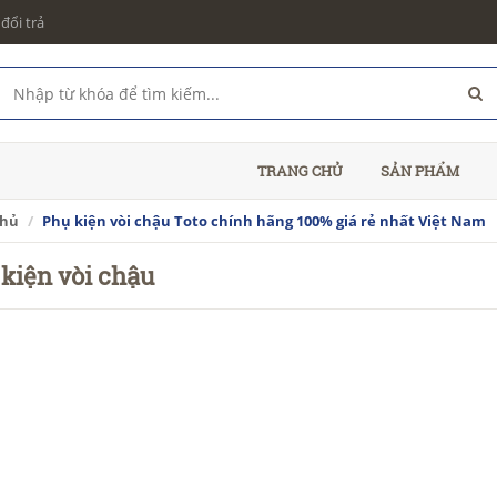
đổi trả
TRANG CHỦ
SẢN PHẨM
chủ
Phụ kiện vòi chậu Toto chính hãng 100% giá rẻ nhất Việt Nam
kiện vòi chậu