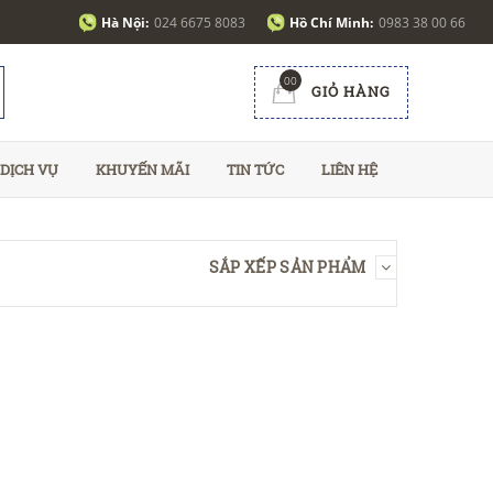
Hà Nội:
024 6675 8083
Hồ Chí Minh:
0983 38 00 66
00
GIỎ HÀNG
DỊCH VỤ
KHUYẾN MÃI
TIN TỨC
LIÊN HỆ
SẮP XẾP SẢN PHẨM