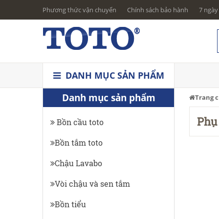
Phương thức vận chuyển
Chính sách bảo hành
7 ngày 
DANH MỤC SẢN PHẨM
Danh mục sản phẩm
Trang 
Phụ 
Bồn cầu toto
Bồn tắm toto
Chậu Lavabo
Vòi chậu và sen tắm
Bồn tiểu