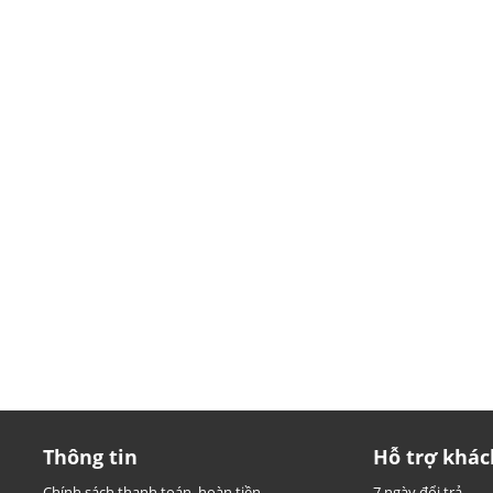
Thông tin
Hỗ trợ khác
Chính sách thanh toán, hoàn tiền
7 ngày đổi trả