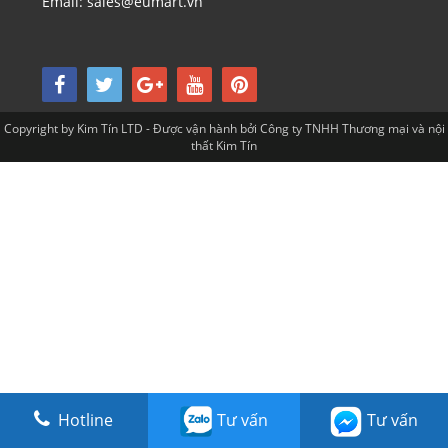
Email: sales@eumart.vn
Copyright by Kim Tín LTD - Được vận hành bởi Công ty TNHH Thương mại và nội
thất Kim Tín
Hotline
Tư vấn
Tư vấn