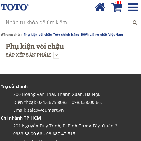
00
Trang chủ
Phụ kiện vòi chậu Toto chính hãng 100% giá rẻ nhất Việt Nam
Phụ kiện vòi chậu
SẮP XẾP SẢN PHẨM
Trụ sở chính
200 Hoàng Văn Thái, Thanh Xuân, Hà Nội.
Điện thoại: 024.6675.8083 - 0983.38.00.66.
Email: sales@eumart.vn
Chi nhánh TP HCM
291 Nguyễn Duy Trinh, P. Bình Trưng Tây, Quận 2
0983.38.00.66 - 08.687 47 515