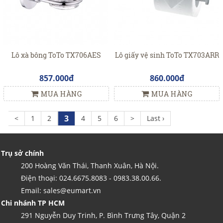
Lô xà bông ToTo TX706AES
Lô giấy vệ sinh ToTo TX703ARR
857.000đ
860.000đ
MUA HÀNG
MUA HÀNG
3
<
1
2
4
5
6
>
Last ›
Trụ sở chính
200 Hoàng Văn Thái, Thanh Xuân, Hà Nội.
Điện thoại: 024.6675.8083 - 0983.38.00.66.
Email: sales@eumart.vn
Chi nhánh TP HCM
291 Nguyễn Duy Trinh, P. Bình Trưng Tây, Quận 2