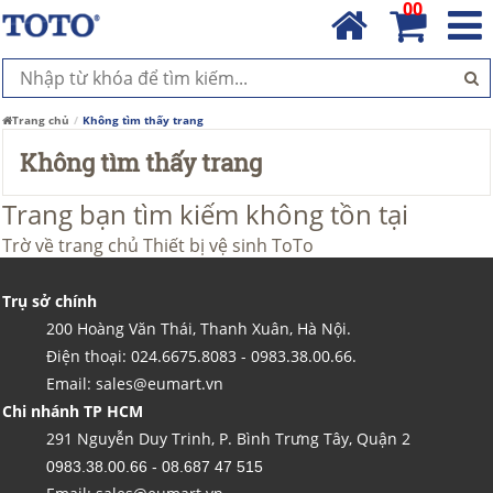
00
Trang chủ
Không tìm thấy trang
Không tìm thấy trang
Trang bạn tìm kiếm không tồn tại
Trờ về trang chủ
Thiết bị vệ sinh ToTo
Trụ sở chính
200 Hoàng Văn Thái, Thanh Xuân, Hà Nội.
Điện thoại: 024.6675.8083 - 0983.38.00.66.
Email: sales@eumart.vn
Chi nhánh TP HCM
291 Nguyễn Duy Trinh, P. Bình Trưng Tây, Quận 2
0983.38.00.66 - 08.687 47 515