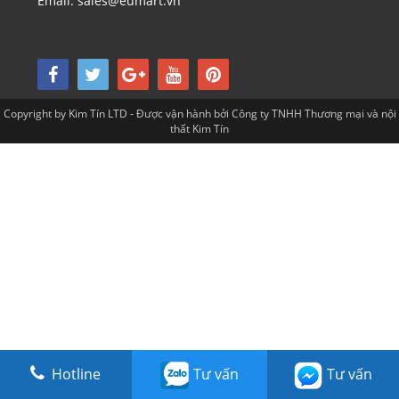
Email: sales@eumart.vn
Copyright by Kim Tín LTD - Được vận hành bởi Công ty TNHH Thương mại và nội
thất Kim Tín
Hotline
Tư vấn
Tư vấn