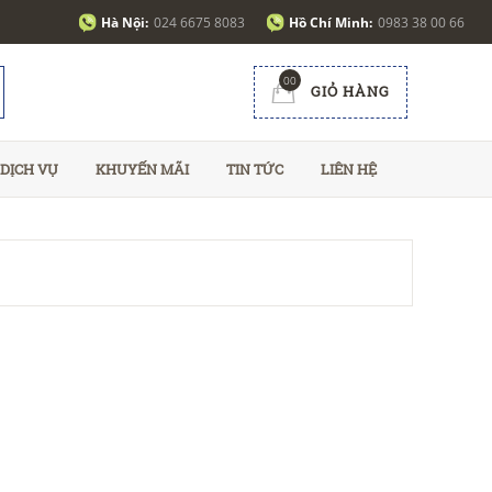
Hà Nội:
024 6675 8083
Hồ Chí Minh:
0983 38 00 66
00
GIỎ HÀNG
DỊCH VỤ
KHUYẾN MÃI
TIN TỨC
LIÊN HỆ