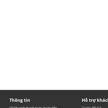
Thông tin
Hỗ trợ khác
Chính sách thanh toán, hoàn tiền
7 ngày đổi trả