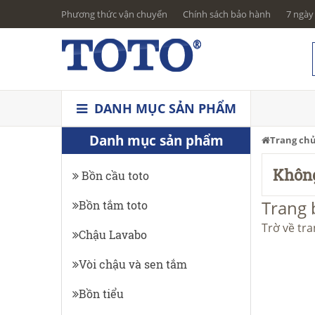
Phương thức vận chuyển
Chính sách bảo hành
7 ngày 
DANH MỤC SẢN PHẨM
Danh mục sản phẩm
Trang ch
Không
Bồn cầu toto
Trang 
Bồn tắm toto
Trờ về tr
Chậu Lavabo
Vòi chậu và sen tắm
Bồn tiểu