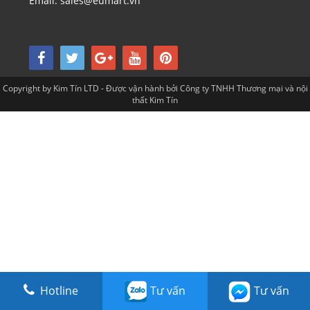
Email: sales@eumart.vn
Copyright by Kim Tín LTD - Được vận hành bởi Công ty TNHH Thương mại và nội
thất Kim Tín
Hotline
Tư vấn
Tư vấn