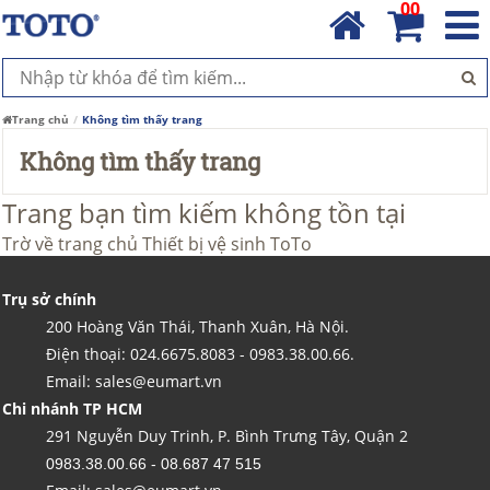
00
Trang chủ
Không tìm thấy trang
Không tìm thấy trang
Trang bạn tìm kiếm không tồn tại
Trờ về trang chủ
Thiết bị vệ sinh ToTo
Trụ sở chính
200 Hoàng Văn Thái, Thanh Xuân, Hà Nội.
Điện thoại: 024.6675.8083 - 0983.38.00.66.
Email: sales@eumart.vn
Chi nhánh TP HCM
291 Nguyễn Duy Trinh, P. Bình Trưng Tây, Quận 2
0983.38.00.66 - 08.687 47 515