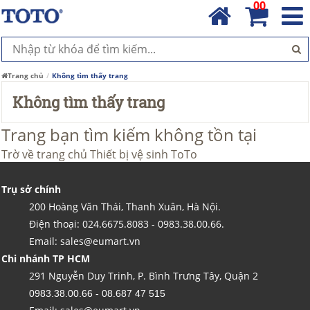
00
Trang chủ
Không tìm thấy trang
Không tìm thấy trang
Trang bạn tìm kiếm không tồn tại
Trờ về trang chủ
Thiết bị vệ sinh ToTo
Trụ sở chính
200 Hoàng Văn Thái, Thanh Xuân, Hà Nội.
Điện thoại: 024.6675.8083 - 0983.38.00.66.
Email: sales@eumart.vn
Chi nhánh TP HCM
291 Nguyễn Duy Trinh, P. Bình Trưng Tây, Quận 2
0983.38.00.66 - 08.687 47 515