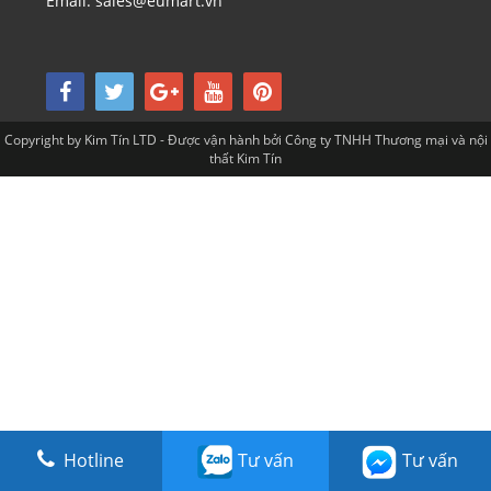
Email: sales@eumart.vn
Copyright by Kim Tín LTD - Được vận hành bởi Công ty TNHH Thương mại và nội
thất Kim Tín
Hotline
Tư vấn
Tư vấn