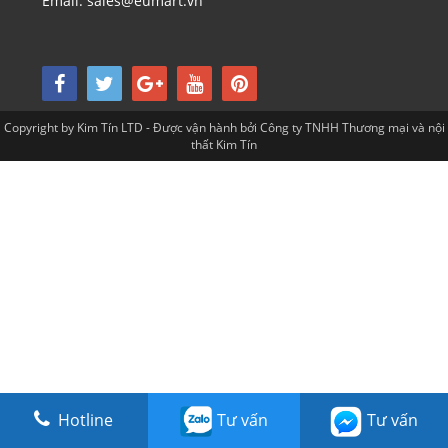
Email: sales@eumart.vn
Copyright by Kim Tín LTD - Được vận hành bởi Công ty TNHH Thương mại và nội
thất Kim Tín
Hotline
Tư vấn
Tư vấn