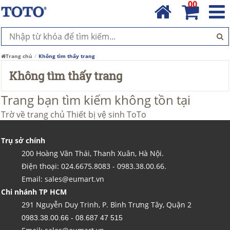
00
Trang chủ
Không tìm thấy trang
Không tìm thấy trang
Trang bạn tìm kiếm không tồn tại
Trờ về trang chủ
Thiết bị vệ sinh ToTo
Trụ sở chính
200 Hoàng Văn Thái, Thanh Xuân, Hà Nội.
Điện thoại: 024.6675.8083 - 0983.38.00.66.
Email: sales@eumart.vn
Chi nhánh TP HCM
291 Nguyễn Duy Trinh, P. Bình Trưng Tây, Quận 2
0983.38.00.66 - 08.687 47 515