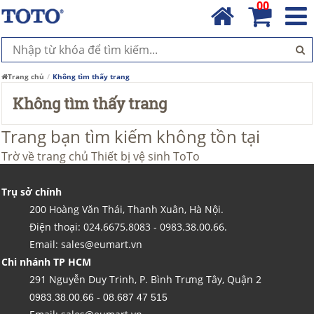
00
Trang chủ
Không tìm thấy trang
Không tìm thấy trang
Trang bạn tìm kiếm không tồn tại
Trờ về trang chủ
Thiết bị vệ sinh ToTo
Trụ sở chính
200 Hoàng Văn Thái, Thanh Xuân, Hà Nội.
Điện thoại: 024.6675.8083 - 0983.38.00.66.
Email: sales@eumart.vn
Chi nhánh TP HCM
291 Nguyễn Duy Trinh, P. Bình Trưng Tây, Quận 2
0983.38.00.66 - 08.687 47 515