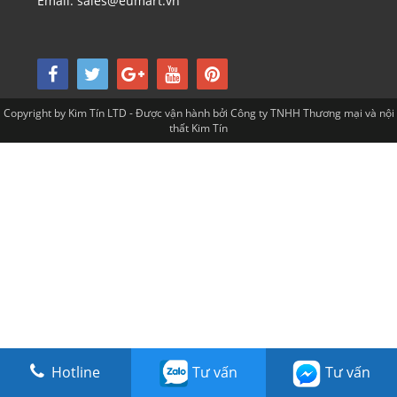
Email: sales@eumart.vn
Copyright by Kim Tín LTD - Được vận hành bởi Công ty TNHH Thương mại và nội
thất Kim Tín
Hotline
Tư vấn
Tư vấn