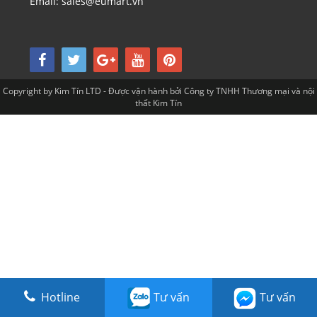
Email: sales@eumart.vn
Copyright by Kim Tín LTD - Được vận hành bởi Công ty TNHH Thương mại và nội
thất Kim Tín
Hotline
Tư vấn
Tư vấn