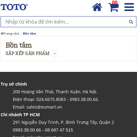
00
Trang chủ
Bồn tắm
Bồn tắm
SẮP XẾP SẢN PHẨM
Trụ sở chính
200 Hoàng Văn Thái, Thanh Xuân, Hà Nội.
Điện thoại: 024.6675.8083 - 0983.38.00.66.
Email: sales@eumart.vn
Chi nhánh TP HCM
291 Nguyễn Duy Trinh, P. Bình Trưng Tây, Quận 2
0983.38.00.66 - 08.687 47 515