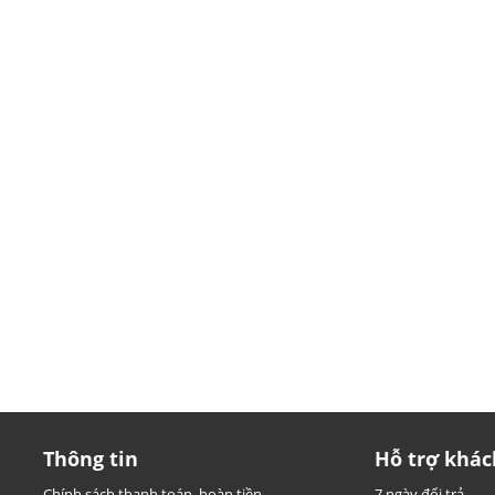
Thông tin
Hỗ trợ khác
Chính sách thanh toán, hoàn tiền
7 ngày đổi trả