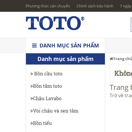
Phương thức vận chuyển
Chính sách bảo hành
7 ngày 
DANH MỤC SẢN PHẨM
Danh mục sản phẩm
Trang ch
Không
Bồn cầu toto
Trang 
Bồn tắm toto
Trờ về tr
Chậu Lavabo
Vòi chậu và sen tắm
Bồn tiểu