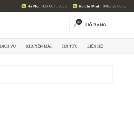
Hà Nội:
024 6675 8083
Hồ Chí Minh:
0983 38 00 66
00
GIỎ HÀNG
DỊCH VỤ
KHUYẾN MÃI
TIN TỨC
LIÊN HỆ