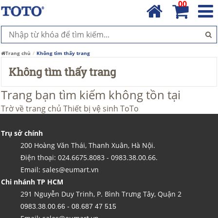
00
Trang chủ
Không tìm thấy trang
Không tìm thấy trang
Trang bạn tìm kiếm không tồn tại
Trờ về trang chủ
Thiết bị vệ sinh ToTo
Trụ sở chính
200 Hoàng Văn Thái, Thanh Xuân, Hà Nội.
Điện thoại: 024.6675.8083 - 0983.38.00.66.
Email: sales@eumart.vn
Chi nhánh TP HCM
291 Nguyễn Duy Trinh, P. Bình Trưng Tây, Quận 2
0983.38.00.66 - 08.687 47 515