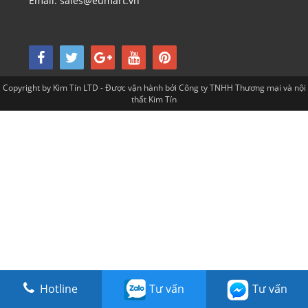
Email: sales@eumart.vn
Copyright by Kim Tín LTD - Được vận hành bởi Công ty TNHH Thương mại và nội
thất Kim Tín
Hotline
Tư vấn
Tư vấn