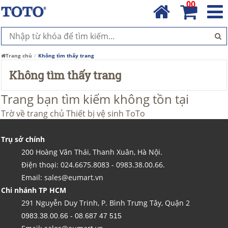
00
Trang chủ
Không tìm thấy trang
Không tìm thấy trang
Trang bạn tìm kiếm không tồn tại
Trờ về trang chủ
Thiết bị vệ sinh ToTo
Trụ sở chính
200 Hoàng Văn Thái, Thanh Xuân, Hà Nội.
Điện thoại: 024.6675.8083 - 0983.38.00.66.
Email: sales@eumart.vn
Chi nhánh TP HCM
291 Nguyễn Duy Trinh, P. Bình Trưng Tây, Quận 2
0983.38.00.66 - 08.687 47 515