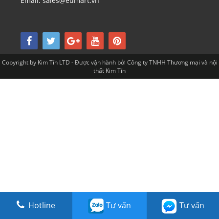
Email: sales@eumart.vn
Copyright by Kim Tín LTD - Được vận hành bởi Công ty TNHH Thương mại và nội
thất Kim Tín
Hotline
Tư vấn
Tư vấn