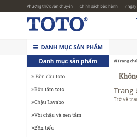
Phương thức vận chuyển
Chính sách bảo hành
7 ngày 
DANH MỤC SẢN PHẨM
Danh mục sản phẩm
Trang ch
Không
Bồn cầu toto
Trang 
Bồn tắm toto
Trờ về tr
Chậu Lavabo
Vòi chậu và sen tắm
Bồn tiểu