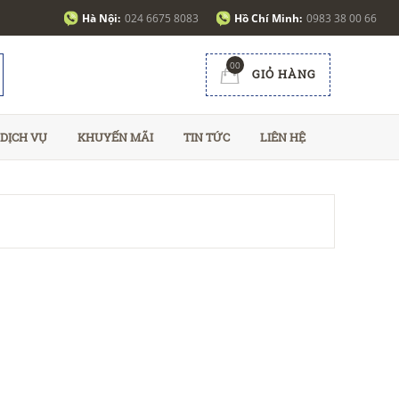
Hà Nội:
024 6675 8083
Hồ Chí Minh:
0983 38 00 66
00
GIỎ HÀNG
DỊCH VỤ
KHUYẾN MÃI
TIN TỨC
LIÊN HỆ