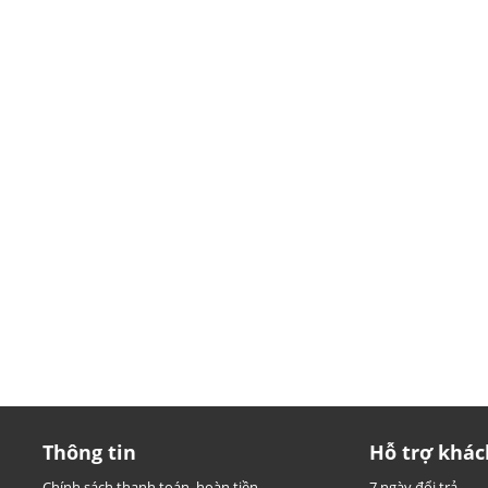
Thông tin
Hỗ trợ khác
Chính sách thanh toán, hoàn tiền
7 ngày đổi trả