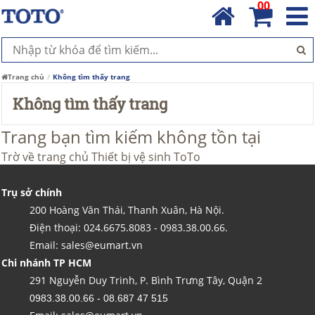
00
Trang chủ
Không tìm thấy trang
Không tìm thấy trang
Trang bạn tìm kiếm không tồn tại
Trờ về trang chủ
Thiết bị vệ sinh ToTo
Trụ sở chính
200 Hoàng Văn Thái, Thanh Xuân, Hà Nội.
Điện thoại: 024.6675.8083 - 0983.38.00.66.
Email: sales@eumart.vn
Chi nhánh TP HCM
291 Nguyễn Duy Trinh, P. Bình Trưng Tây, Quận 2
0983.38.00.66 - 08.687 47 515