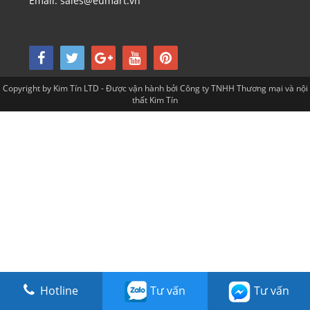
Email: sales@eumart.vn
Copyright by Kim Tín LTD - Được vận hành bởi Công ty TNHH Thương mại và nội
thất Kim Tín
Hotline
Tư vấn
Tư vấn