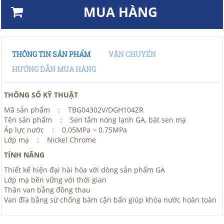
MUA HÀNG
THÔNG TIN SẢN PHẨM
VẬN CHUYỂN
HƯỚNG DẪN MUA HÀNG
THÔNG SỐ KỸ THUẬT
Mã sản phẩm : TBG04302V/DGH104ZR
Tên sản phẩm : Sen tắm nóng lạnh GA, bát sen mạ
Áp lực nước : 0.05MPa ~ 0.75MPa
Lớp mạ : Nickel Chrome
TÍNH NĂNG
Thiết kế hiện đại hài hòa với dòng sản phẩm GA
Lớp mạ bền vững với thời gian
Thân van bằng đồng thau
Van đĩa bằng sứ chống bám cặn bẩn giúp khóa nước hoàn toàn