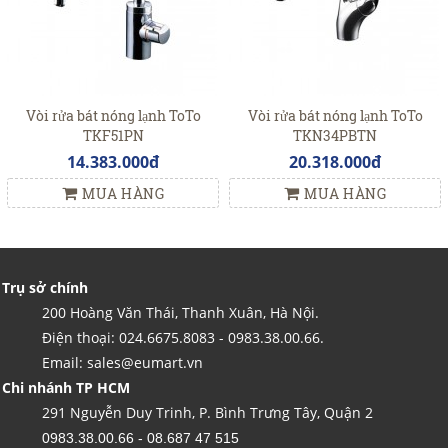
Vòi rửa bát nóng lạnh ToTo
Vòi rửa bát nóng lạnh ToTo
TKF51PN
TKN34PBTN
14.383.000đ
20.318.000đ
MUA HÀNG
MUA HÀNG
Trụ sở chính
200 Hoàng Văn Thái, Thanh Xuân, Hà Nội.
Điện thoại: 024.6675.8083 - 0983.38.00.66.
Email: sales@eumart.vn
Chi nhánh TP HCM
291 Nguyễn Duy Trinh, P. Bình Trưng Tây, Quận 2
0983.38.00.66 - 08.687 47 515