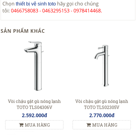
Chọn
hãy gọi cho chúng
thiết bị vệ sinh toto
tôi:
0466758083 - 0463295153 - 0978414468.
SẢN PHẨM KHÁC
Vòi chậu gật gù nóng lạnh
Vòi chậu gật gù nóng lạnh
TOTO TLS04306V
TOTO TLS02305V
2.592.000đ
2.770.000đ
MUA HÀNG
MUA HÀNG