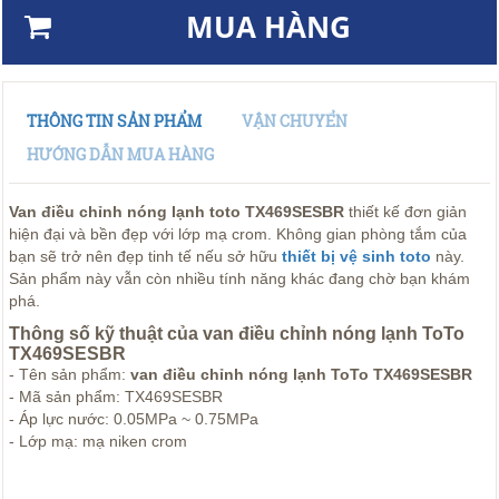
MUA HÀNG
THÔNG TIN SẢN PHẨM
VẬN CHUYỂN
HƯỚNG DẪN MUA HÀNG
Van điều chỉnh nóng lạnh toto TX469SESBR
thiết kế đơn giản
hiện đại và bền đẹp với lớp mạ crom. Không gian phòng tắm của
bạn sẽ trở nên đẹp tinh tế nếu sở hữu
thiết bị vệ sinh toto
này.
Sản phẩm này vẫn còn nhiều tính năng khác đang chờ bạn khám
phá.
Thông số kỹ thuật của van điều chỉnh nóng lạnh ToTo
TX469SESBR
- Tên sản phẩm:
van điều chỉnh nóng lạnh ToTo TX469SESBR
- Mã sản phẩm: TX469SESBR
- Áp lực nước: 0.05MPa ~ 0.75MPa
- Lớp mạ: mạ niken crom