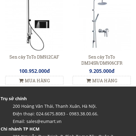
Sen cây ToTo DM912CAF
Sen cây ToTo
DM345R/DM906CFR
100.952.000đ
9.205.000đ
MUA HÀNG
MUA HÀNG
Trụ sở chính
200 Hoàng Văn Thái, Thanh Xuân, Hà Nội.
Điện thoại: 024.6675.8083 - 0983.38.00.66.
Email: sales@eumart.vn
Chi nhánh TP HCM