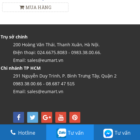
MUA HÀNG
Trụ sở chính
200 Hoàng Văn Thái, Thanh Xuân, Hà Nội.
Điện thoại: 024.6675.8083 - 0983.38.00.66.
Email: sales@eumart.vn
Chi nhánh TP HCM
291 Nguyễn Duy Trinh, P. Bình Trưng Tây, Quận 2
0983.38.00.66 - 08.687 47 515
Email: sales@eumart.vn
Copyright by Kim Tín LTD - Được vận hành bởi Công ty TNHH Thương mại và nội
Hotline
Tư vấn
Tư vấn
thất Kim Tín