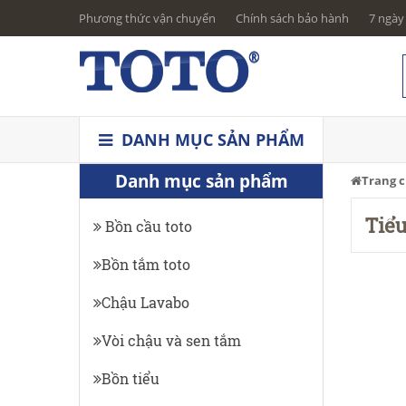
Phương thức vận chuyển
Chính sách bảo hành
7 ngày 
DANH MỤC SẢN PHẨM
Danh mục sản phẩm
Trang 
Tiể
Bồn cầu toto
Bồn tắm toto
Chậu Lavabo
Vòi chậu và sen tắm
Bồn tiểu