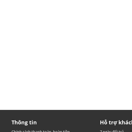
Thông tin
Hỗ trợ khác
Chính sách thanh toán, hoàn tiền
7 ngày đổi trả