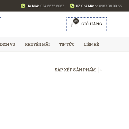
Hà Nội:
024 6675 8083
Hồ Chí Minh:
0983 38 00 66
00
GIỎ HÀNG
DỊCH VỤ
KHUYẾN MÃI
TIN TỨC
LIÊN HỆ
SẮP XẾP SẢN PHẨM