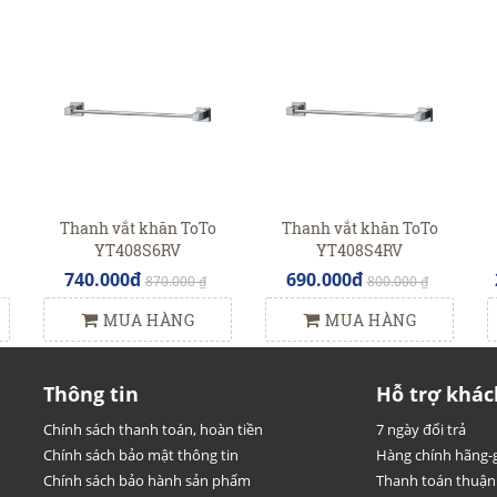
Thanh vắt khăn ToTo
Thanh vắt khăn ToTo
YT408S6RV
YT408S4RV
740.000đ
690.000đ
870.000 ₫
800.000 ₫
MUA HÀNG
MUA HÀNG
Thông tin
Hỗ trợ khác
Chính sách thanh toán, hoàn tiền
7 ngày đổi trả
Chính sách bảo mật thông tin
Hàng chính hãng-g
Chính sách bảo hành sản phẩm
Thanh toán thuận 