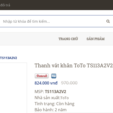
đổi trả
TRANG CHỦ
SẢN PHẨM
 TS113A2V2
Thanh vắt khăn ToTo TS113A2V2
970.000
824.000 vnđ
MSP:
TS113A2V2
Nhà sản xuất:
ToTo
Tình trạng:
Còn hàng
Bảo hành: 2 năm