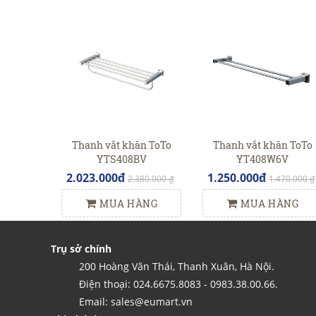
Thanh vắt khăn ToTo
Thanh vắt khăn ToTo
YTS408BV
YT408W6V
2.023.000đ
1.250.000đ
2.380.000 ₫
1.470.000 ₫
MUA HÀNG
MUA HÀNG
Trụ sở chính
200 Hoàng Văn Thái, Thanh Xuân, Hà Nội.
Điện thoại: 024.6675.8083 - 0983.38.00.66.
Email: sales@eumart.vn