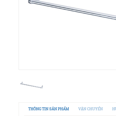
THÔNG TIN SẢN PHẨM
VẬN CHUYỂN
H