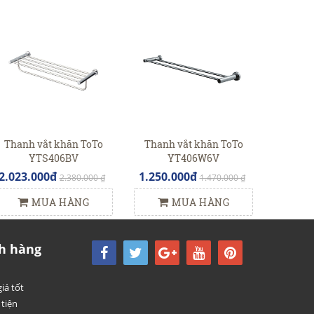
Thanh vắt khăn ToTo
Thanh vắt khăn ToTo
YTS406BV
YT406W6V
2.023.000đ
1.250.000đ
2.380.000 ₫
1.470.000 ₫
MUA HÀNG
MUA HÀNG
h hàng
iá tốt
tiện