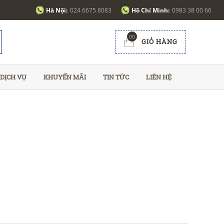
Hà Nội:
024 6675 8083
Hồ Chí Minh:
0983 38 00 66
00
GIỎ HÀNG
DỊCH VỤ
KHUYẾN MÃI
TIN TỨC
LIÊN HỆ