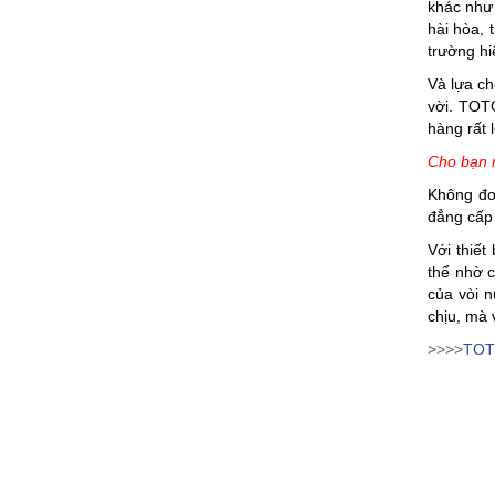
khác như
hài hòa, 
trường hi
Và lựa ch
vời. TOT
hàng rất 
Cho bạn 
Không đơ
đẳng cấp 
Với thiế
thể nhờ 
của vòi 
chịu, mà 
>>>>
TOTO