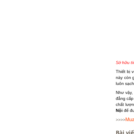
Sở hữu t
Thiết bị 
này còn g
luôn sạch
Như vậy,
đẳng cấp 
chất lượn
Nội
để đư
Mua 
>>>>
Bài viế