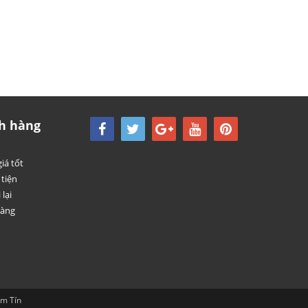
h hàng
iá tốt
tiện
 lại
hàng
im Tín