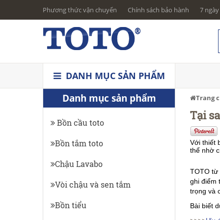
Phương thức vận chuyển
Chính sách bảo hành
7 ngày 
DANH MỤC SẢN PHẨM
Danh mục sản phẩm
Trang 
Tại s
Bồn cầu toto
Bồn tắm toto
Với thiế
thể nhờ c
Chậu Lavabo
TOTO từ 
ghi điểm 
Vòi chậu và sen tắm
trọng và 
Bồn tiểu
Bài biết 