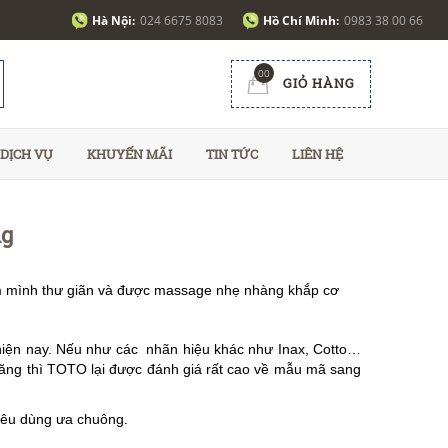
Hà Nội:
024 6675 8083
Hồ Chí Minh:
0983 38 00 66
00
GIỎ HÀNG
DỊCH VỤ
KHUYẾN MÃI
TIN TỨC
LIÊN HỆ
ng
âm mình thư giãn và được massage nhẹ nhàng khắp cơ
iện nay. Nếu như các nhãn hiệu khác như Inax, Cotto…
chăng thì TOTO lại được đánh giá rất cao về mẫu mã sang
 tiêu dùng ưa chuông.