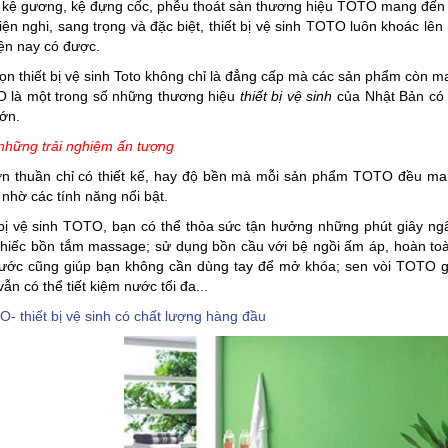
 kệ gương, kệ đựng cốc, phễu thoát sàn thương hiệu TOTO mang đến 
tiện nghi, sang trọng và đặc biệt, thiết bị vệ sinh TOTO luôn khoác 
ện nay có được.
ọn thiết bị vệ sinh Toto không chỉ là đẳng cấp mà các sản phẩm còn m
O là một trong số những thương hiệu
thiết bị vệ sinh
của Nhật Bản có m
lớn.
những trải nghiệm ấn tượng
n thuần chỉ có thiết kế, hay độ bền mà mỗi sản phẩm TOTO đều ma
nhờ các tính năng nổi bật.
t bị vệ sinh TOTO, bạn có thể thỏa sức tận hưởng những phút giây 
chiếc bồn tắm massage; sử dụng bồn cầu với bệ ngồi ấm áp, hoàn toà
nước cũng giúp bạn không cần dùng tay để mở khóa; sen vòi TOTO gi
vẫn có thể tiết kiệm nước tối đa...
- thiết bị vệ sinh có chất lượng hàng đầu