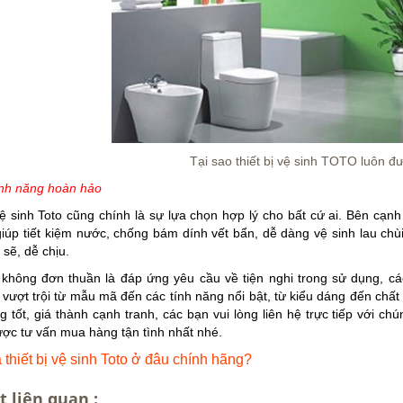
Tại sao thiết bị vệ sinh TOTO luôn 
ính năng hoàn hảo
vệ sinh Toto cũng chính là sự lựa chọn hợp lý cho bất cứ ai. Bên cạnh
iúp tiết kiệm nước, chống bám dính vết bẩn, dễ dàng vệ sinh lau chù
 sẽ, dễ chịu.
 không đơn thuần là đáp ứng yêu cầu về tiện nghi trong sử dụng, c
vượt trội từ mẫu mã đến các tính năng nổi bật, từ kiểu dáng đến chất
g tốt, giá thành cạnh tranh, các bạn vui lòng liên hệ trực tiếp với chún
ợc tư vấn mua hàng tận tình nhất nhé.
thiết bị vệ sinh Toto ở đâu chính hãng?
t liên quan :